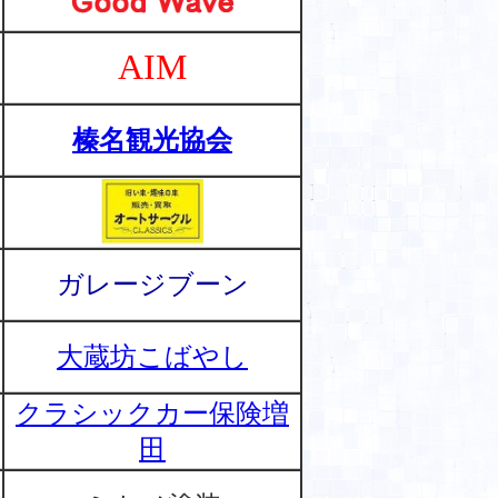
AIM
榛名観光協会
ガレージブーン
大蔵坊こばやし
クラシックカー保険増
田