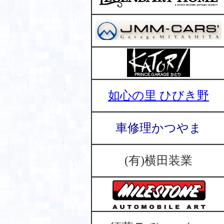
如心の里 ひびき野
車修理かつやま
(有)横田装業